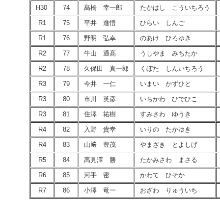
H30
74
髙橋 幸一郎
たかはし こういちろう
R1
75
平井 進悟
ひらい しんご
R1
76
野明 弘幸
のあけ ひろゆき
R2
77
牛山 通髙
うしやま みちたか
R2
78
久保田 真一郎
くぼた しんいちろう
R3
79
今井 一仁
いまい かずひと
R3
80
市川 英彦
いちかわ ひでひこ
R3
81
住澤 祐樹
すみさわ ゆうき
R4
82
入野 貴幸
いりの たかゆき
R4
83
山﨑 豊茂
やまざき とよしげ
R5
84
高見澤 勝
たかみさわ まさる
R6
85
河手 密
かわて ひそか
R7
86
小澤 竜一
おざわ りゅういち