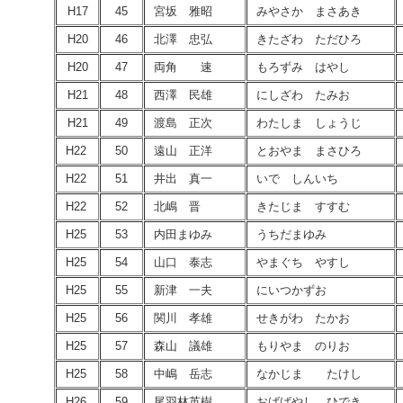
H17
45
宮坂 雅昭
みやさか まさあき
H20
46
北澤 忠弘
きたざわ ただひろ
H20
47
両角 速
もろずみ はやし
H21
48
西澤 民雄
にしざわ たみお
H21
49
渡島 正次
わたしま しょうじ
H22
50
遠山 正洋
とおやま まさひろ
H22
51
井出 真一
いで しんいち
H22
52
北嶋 晋
きたじま すすむ
H25
53
内田まゆみ
うちだまゆみ
H25
54
山口 泰志
やまぐち やすし
H25
55
新津 一夫
にいつかずお
H25
56
関川 孝雄
せきがわ たかお
H25
57
森山 議雄
もりやま のりお
H25
58
中嶋 岳志
なかじま たけし
H26
59
尾羽林英樹
おばばやし ひでき