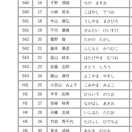
S60
16
千野 潤雄
ちの ますお
S60
17
小林 哲夫
こばやし てつお
S61
18
牛山 雅弘
うしやま まさひろ
S61
19
千代 馨脩
せんだい けいすけ
S62
20
鷹野 隆
たかの たかし
S62
21
藤本 勝彦
ふじもと かつひこ
S63
22
畠山 睦夫
はたけやま むつお
S63
23
佐藤 志郎
さとう しろう
S63
24
横山 康司
よこやま やすし
H元
25
小宮山 みよ子
こみやま みよこ
H2
26
平手 則男
ひらいで のりお
H2
27
長橋 秋男
ながはし あきお
H4
28
石幡 忠雄
いしはた ただお
H5
29
竹節 秀千代
たけふし ひでちよ
H6
30
青木 成雄
あおき のりお