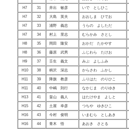
H7
31
井出 敏彦
いで としひこ
H7
32
大島 英夫
おおしま ひでお
H7
33
浦野 義忠
うらの よしただ
H7
34
村上 里志
むらかみ さとし
H8
35
岡田 隆安
おかだ たかやす
H8
36
藤原 武男
ふじわら たけお
H9
37
壬生 義文
みぶ よしふみ
H10
38
柄沢 深志
からさわ ふかし
H11
39
降旗 教彦
ふりはた のりひこ
H11
40
中嶋 則行
なかじま のりゆき
H13
41
畠山 義人
はたけやま よしと
H15
42
土屋 幸彦
つちや ゆきひこ
H16
43
今村 俊明
いまむら としあき
H16
44
青木 悟
あおき さとる