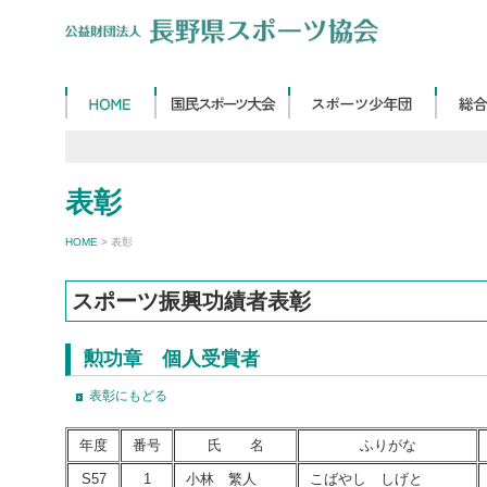
表彰
HOME
> 表彰
スポーツ振興功績者表彰
勲功章 個人受賞者
表彰にもどる
年度
番号
氏 名
ふりがな
S57
1
小林 繁人
こばやし しげと