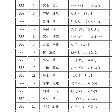
S57
2
高山 重之
たかやま しげゆき
S57
3
若尾 桂治
いわお けいじ
S57
4
岩田 享一
いわた じゅんいち
S57
5
高畠 成中
たかはた なりよし
S58
6
高林 清高
たかばやし きよたか
S58
7
井出 宗雄
いで むねお
S58
8
林 孟彦
はやし たけひこ
S58
9
小林 靖
こばやし やすし
S58
10
中崎 義幸
なかざき よしゆき
S58
11
清水 澄
しみず きよし
S59
12
松本 充雄
まつもと みつお
S59
13
細川 三夫
ほそかわ みつお
S59
14
小林 澄夫
こばやし すみお
S59
15
唐沢 君雄
からさわ きみお