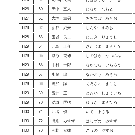
H26
60
田中 直人
たなか なおと
H27
61
大坪 章男
おおつぼ あきお
H28
62
新谷 純夫
しんや すみお
H28
63
玉城 良二
たまき りょうじ
H29
64
北島 正孝
きたじま まさたか
H29
65
篠原 克修
しのはら かつのぶ
H29
66
中村 一郎
なかむら いちろう
H29
67
永藤 聡
ながとう あきら
H29
68
黒沢 誠
くろさわ まこと
H29
69
富井 正一
とみい しょういち
H29
70
結城 匡啓
ゆうき まさひろ
H30
71
井出 優
いで まさる
H30
72
橋爪 みすず
はしづめ みすず
H30
73
河野 安雄
こうの やすお