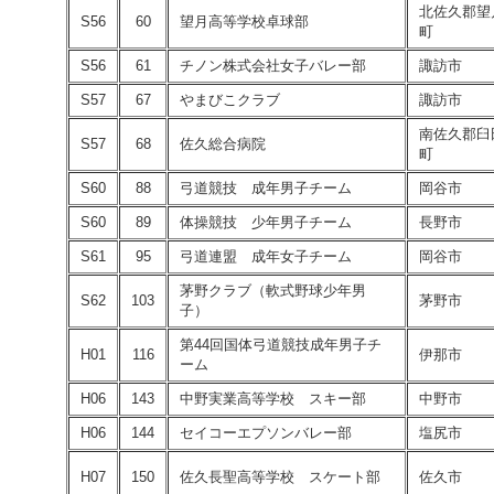
北佐久郡望
S56
60
望月高等学校卓球部
町
S56
61
チノン株式会社女子バレー部
諏訪市
S57
67
やまびこクラブ
諏訪市
南佐久郡臼
S57
68
佐久総合病院
町
S60
88
弓道競技 成年男子チーム
岡谷市
S60
89
体操競技 少年男子チーム
長野市
S61
95
弓道連盟 成年女子チーム
岡谷市
茅野クラブ（軟式野球少年男
S62
103
茅野市
子）
第44回国体弓道競技成年男子チ
H01
116
伊那市
ーム
H06
143
中野実業高等学校 スキー部
中野市
H06
144
セイコーエプソンバレー部
塩尻市
H07
150
佐久長聖高等学校 スケート部
佐久市