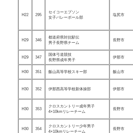
セイコーエプソン
H22
295
塩尻市
女子バレーボール部
都道府県対抗駅伝
H29
346
長野市
男子長野県チーム
国体弓道競技
H29
347
伊那市
長野県成年男子
H30
351
飯山高等学校スキー部
飯山市
H30
352
伊那西高等学校新体操部
伊那市
クロスカントリー成年男子
H30
353
長野市
4×10kmリレーチーム
クロスカントリー少年男子
H30
354
長野市
4×10kmリレーチーム