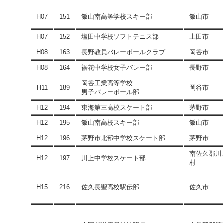
H07
151
飯山南高等学校スキー部
飯山市
H07
152
塩田中学校ソフトテニス部
上田市
H08
163
長野教員バレーボールクラブ
岡谷市
H08
164
裾花中学校女子バレー部
長野市
岡谷工業高等学校
H11
189
岡谷市
男子バレーボール部
H12
194
東海第三高校スケート部
茅野市
H12
195
飯山南高校スキー部
飯山市
H12
196
茅野市北部中学校スケート部
茅野市
南佐久郡川
H12
197
川上中学校スケート部
村
H15
216
佐久長聖高校駅伝部
佐久市