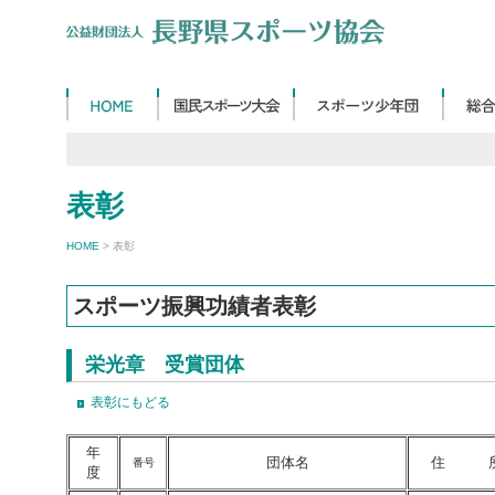
表彰
HOME
> 表彰
スポーツ振興功績者表彰
栄光章 受賞団体
表彰にもどる
年
団体名
住 
番号
度