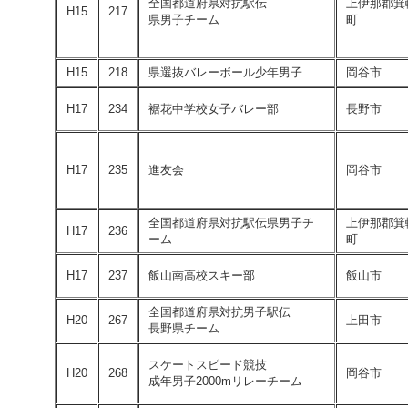
全国都道府県対抗駅伝
上伊那郡箕
H15
217
県男子チーム
町
H15
218
県選抜バレーボール少年男子
岡谷市
H17
234
裾花中学校女子バレー部
長野市
H17
235
進友会
岡谷市
全国都道府県対抗駅伝県男子チ
上伊那郡箕
H17
236
ーム
町
H17
237
飯山南高校スキー部
飯山市
全国都道府県対抗男子駅伝
H20
267
上田市
長野県チーム
スケートスピード競技
H20
268
岡谷市
成年男子2000mリレーチーム