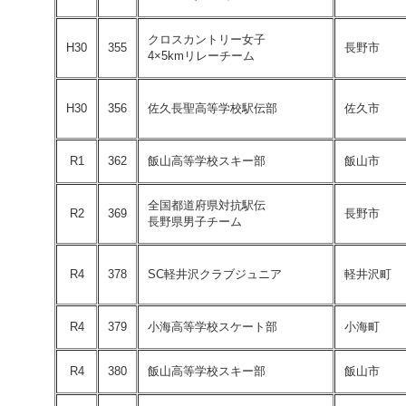
クロスカントリー女子
H30
355
長野市
4×5kmリレーチーム
H30
356
佐久長聖高等学校駅伝部
佐久市
R1
362
飯山高等学校スキー部
飯山市
全国都道府県対抗駅伝
R2
369
長野市
長野県男子チーム
R4
378
SC軽井沢クラブジュニア
軽井沢町
R4
379
小海高等学校スケート部
小海町
R4
380
飯山高等学校スキー部
飯山市