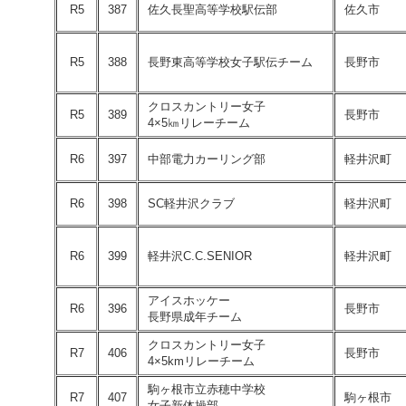
R5
387
佐久長聖高等学校駅伝部
佐久市
R5
388
長野東高等学校女子駅伝チーム
長野市
クロスカントリー女子
R5
389
長野市
4×5㎞リレーチーム
R6
397
中部電力カーリング部
軽井沢町
R6
398
SC軽井沢クラブ
軽井沢町
R6
399
軽井沢C.C.SENIOR
軽井沢町
アイスホッケー
R6
396
長野市
長野県成年チーム
クロスカントリー女子
R7
406
長野市
4×5kmリレーチーム
駒ヶ根市立赤穂中学校
R7
407
駒ヶ根市
女子新体操部