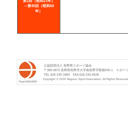
第1回（昭和21年）
～第40回（昭和60
年）
公益財団法人 長野県スポーツ協会
〒380-0872 長野県長野市大字南長野字聖徳545-1 スポー
TEL.026-235-3483 FAX.026-232-6528
Copyright ©
2026 Nagano Sport Association. All Rights Reserved